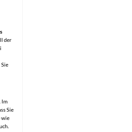
as
l der
i
 Sie
. Im
ss Sie
 wie
uch.