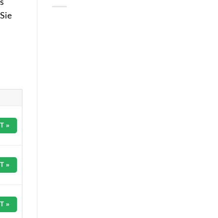
ns
Sie
T »
T »
T »