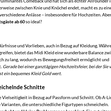
n fulminantes Comeback und hat sich als echter Allrounder i
herweise zwischen Knie und Knöchel endet, macht es zu ein
 verschiedene Anlässe – insbesondere für Hochzeiten. Abe
sgäste ab 60
so ideal?
dürfnisse und Vorlieben, auch in Bezug auf Kleidung. Währ
greifen, bietet das Midi Kleid eine wunderbare Balance zw
och zu lang, wodurch es Bewegungsfreiheit ermöglicht und
t.
Gerade bei einer ganztägigen
Hochzeitsfeier
, bei der Sie 
ist ein bequemes Kleid Gold wert.
ichelnde Schnitte
e Vielseitigkeit in Bezug auf Passform und Schnitt. Ob A-Li
ge Varianten, die unterschiedliche Figurtypen schmeicheln.