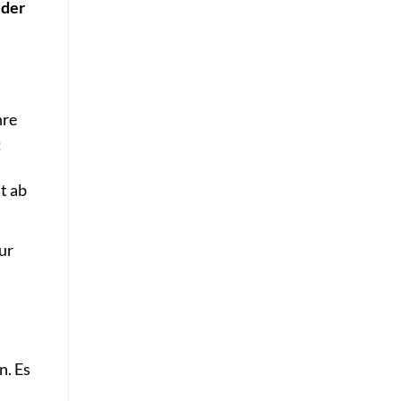
 der
hre
:
lt ab
ur
n. Es