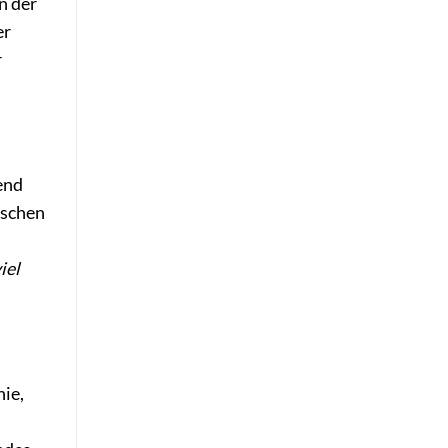
n der
er
r
end
ischen
viel
nie,