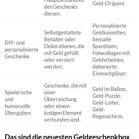
Geld-Origami.
des Geschenks
dienen.
Personalisierte
Selbstgestaltete
Geldkassetten,
Behälter oder
bemalte
DIY- und
Dekorationen, die
Spardosen,
personalisierte
mit Geld gefüllt
Fotocollagen mit
Geschenke
oder verziert
Geldscheinen,
werden.
dekorierte
Einmachgläser.
Geschenke, die mit
Geld im Ballon,
Spielerische
einer
Geld-Puzzle,
und
Überraschung
Geld-Leiter,
humorvolle
oder einem
Geld-
Übergaben
lustigen Element
Regenschirm.
verbunden sind.
Das sind die neuesten Geldgeschenkbox