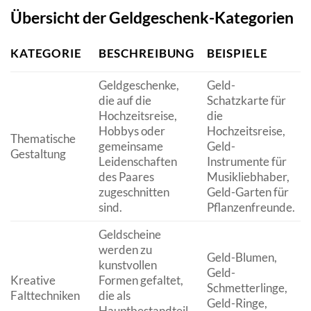
Übersicht der Geldgeschenk-Kategorien
KATEGORIE
BESCHREIBUNG
BEISPIELE
Geldgeschenke,
Geld-
die auf die
Schatzkarte für
Hochzeitsreise,
die
Hobbys oder
Hochzeitsreise,
Thematische
gemeinsame
Geld-
Gestaltung
Leidenschaften
Instrumente für
des Paares
Musikliebhaber,
zugeschnitten
Geld-Garten für
sind.
Pflanzenfreunde.
Geldscheine
werden zu
Geld-Blumen,
kunstvollen
Geld-
Kreative
Formen gefaltet,
Schmetterlinge,
Falttechniken
die als
Geld-Ringe,
Hauptbestandteil