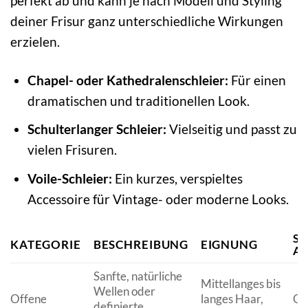
perfekt ab und kann je nach Modell und Styling
deiner Frisur ganz unterschiedliche Wirkungen
erzielen.
Chapel- oder Kathedralenschleier:
Für einen
dramatischen und traditionellen Look.
Schulterlanger Schleier:
Vielseitig und passt zu
vielen Frisuren.
Voile-Schleier:
Ein kurzes, verspieltes
Accessoire für Vintage- oder moderne Looks.
ST
KATEGORIE
BESCHREIBUNG
EIGNUNG
A
Sanfte, natürliche
Mittellanges bis
Wellen oder
Offene
langes Haar,
Ger
definierte