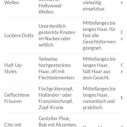
Wellen
vielseitig
mit
Hollywood-
einsetzbar.
Wellen.
Mittellanges bis
Unordentlich
langes Haar, für
gesteckte Knoten
Ger
Lockere Dutts
fast alle
im Nacken oder
mit
Gesichtsformen
seitlich.
geeignet.
Teilweise
Mittellanges bis
Half-Up-
hochgestecktes
langes Haar,
Ger
Styles
Haar, oft mit
hält Haar aus
mit
Flechtelementen.
dem Gesicht.
Fischgrätenzopf,
Mittellanges bis
Geflochtene
Holländer- oder
langes Haar,
Mit
Frisuren
Französischzopf,
romantisch und
Zopf-Krone.
praktisch.
Gestylter Pixie,
Chic mit
Bob mit Akzenten,