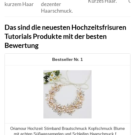
Kurzes Haar.
Ge
kurzem Haar
dezenter
Haarschmuck.
Das sind die neuesten Hochzeitsfrisuren
Tutorials Produkte mit der besten
Bewertung
1
Oriamour Hochzeit Stirnband Brautschmuck Kopfschmuck Blume
mit echten Süßwasserperlen und Schleifen Haarschmuck f ...